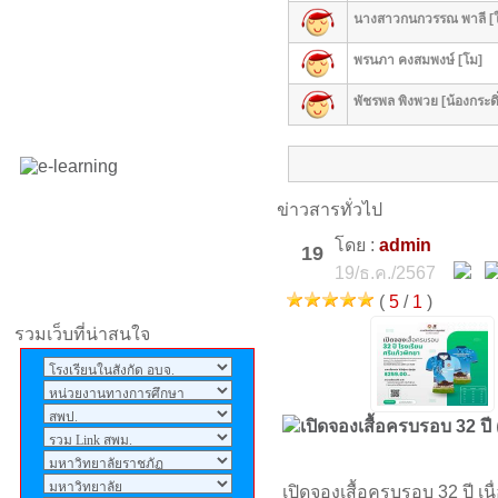
มากๆครับ14ปีแล้วไม่เคย
นางสาวกนกวรรณ พาลี [ใบ
เข้าไปเลยคิดถึงตอนปลูก
พรนภา คงสมพงษ์ [โม]
ข้าวโพด ปลูกต้นสัก ปลูก
ลำดวน ขนุน ไม่มีห้องเรียนลม
พัชรพล พิงพวย [น้องกระดิ
หนาวมาสั้นจึกๆๆรักศรีแก้ว
พิทยาครับ
ศิริกุล
: *--*
ข่าวสารทั่วไป
ประวิทย์
: ผมอยากได้เบอร์โทร
โดย :
admin
19
นายวันชัย จาก อ.ประวิทย์
19/ธ.ค./2567
เคยสอนที่ รร.ศรีแก้วพิทยา
(
5
/
1
)
จารุเดช
: อยากให้โรงเรียน
รวมเว็บที่น่าสนใจ
เปิดเทอมเร็วนะคราฟ
admin
: ถ้าเข้ามาชมเว็บไซต์
แล้วอย่าลืมลงนามสมุดเยี่ยม
เปิดจองเสื้อครบรอบ 32 ปี
ให้ด้วยนะครับ
เปิดจองเสื้อครบรอบ 32 ปี เน
admin
: ศิษย์เก่าโรงเรียนศรี