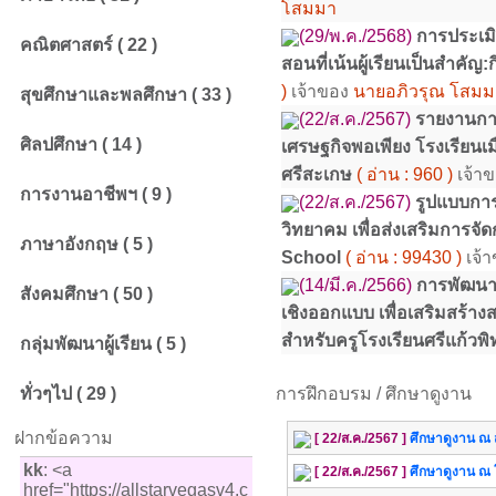
โสมมา
(29/พ.ค./2568)
การประเม
คณิตศาสตร์ ( 22 )
สอนที่เน้นผู้เรียนเป็นสำคั
)
เจ้าของ
นายอภิวรุณ โสมม
สุขศึกษาและพลศึกษา ( 33 )
(22/ส.ค./2567)
รายงานกา
ศิลปศึกษา ( 14 )
เศรษฐกิจพอเพียง โรงเรียนเม
ศรีสะเกษ
( อ่าน : 960 )
เจ้า
การงานอาชีพฯ ( 9 )
(22/ส.ค./2567)
รูปแบบการ
วิทยาคม เพื่อส่งเสริมการจ
ภาษาอังกฤษ ( 5 )
School
( อ่าน : 99430 )
เจ้
(14/มี.ค./2566)
การพัฒนา
สังคมศึกษา ( 50 )
เชิงออกแบบ เพื่อเสริมสร้า
สำหรับครูโรงเรียนศรีแก้วพ
กลุ่มพัฒนาผู้เรียน ( 5 )
ทั่วๆไป ( 29 )
การฝึกอบรม / ศึกษาดูงาน
ฝากข้อความ
[ 22/ส.ค./2567 ]
ศึกษาดูงาน ณ 
kk
: <a
[ 22/ส.ค./2567 ]
ศึกษาดูงาน ณ 
href="https://allstarvegasv4.c