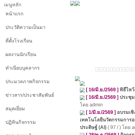
เมนูหลัก
หน้าแรก
ประวัติความเป็นมา
ที่ตั้งโรงเรียน
ผลงานนักเรียน
ทำเนียบบุคลากร
<<
1
2
3
4
5
ประมวลภาพกิจกรรม
[ 16/มิ.ย./2569 ]
พิธีไห
ข่าวสาร/ประชาสัมพันธ์
[ 16/มิ.ย./2569 ]
ประชุม
โดย admin
สมุดเยี่ยม
[ 1/มิ.ย./2569 ]
อบรมเชิง
เทคโนโลยีนวัตกรรมการออ
ปฏิทินกิจกรรม
ประดิษฐ์ (AI)
( 97 / ) โดย 
[ 28/พ.ค./2569 ]
กิจกรร