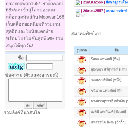
[ 21/ก.ค./2566 ]
ศึกษาดูงานโรงเ
om/moowan168/">moowan1
68</a> เข้าสู่โลกของเกม
[ 26/ต.ค./2557 ]
อบรมการจัดท
admin
สล็อตสุดมันส์กับ Moowan168
เว็บสล็อตยอดนิยมที่รวมเกม
สุดฮิตและโบนัสแตกง่าย
สมาคมศิษย์เก่า
พร้อมโปรโมชั่นสุดพิเศษ ร่วม
สนุกได้ทุกวัน!
รูปภาพ
ชื่อ
Nata
: คิดถึงโรงเรียนเสมอมา
ชื่อ :
รัตนะ แท่นมณี [ทีม]
ครับ
สุปัญญา ศรีสุวรรณ์ [เสก]
ศิรินทร์ทิพย์ พิพิธศาลา
:
ข้อความ
(ตัวแสดงอารมณ์)
วงศธร บริพันธ์ [หนึ่ง]
ศิรินทร์ทิพย์ พิพิธศาลา
: a3rt
ชนินาถ แทนพันธ์ [นิ]
ศิรินทร์ทิพย์ พิพิธศาลา
: 4ojd
นางสาวสุชาวลี กลำเงิน [ป
ประวิทย์
: ผมบรรจุครั้งแรกที่
เมทินี เศษกัณฑ์ [ตังเมย์]
รวมลิงค์ที่น่าสนใจ
ศรีแก้ว ปี2535 คิดถึงจังครับ
เเพรววนิต ติงสะ [กุ้กกิ้ก]
อรรถณกรณ์ ศรีสังหะ
: คิดถึง