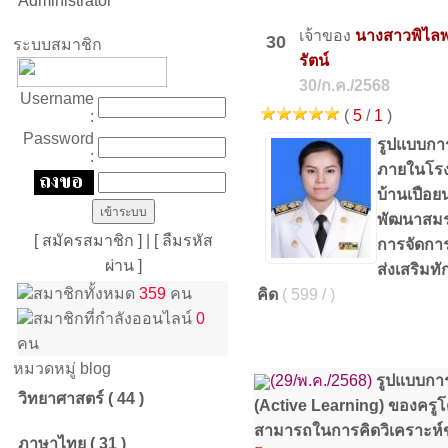
Administrator
เจ้าของ
นางสาวพิไลพ
30
ระบบสมาชิก
รัตน์
30/ก.ค./2568
Username
(
5
/
1
)
:
Password
รูปแบบกา
:
ภายในโรง
บ้านเปือยน
พัฒนาสม
[ สมัครสมาชิก ]
|
[ ลืมรหัส
การจัดการเร
ผ่าน ]
ส่งเสริมท
สมาชิกทั้งหมด
359
คน
คิด
( 599 / )
สมาชิกที่กำลังออนไลน์
0
คน
หมวดหมู่ blog
(29/พ.ค./2568)
รูปแบบการ
วิทยาศาสตร์ ( 44 )
(Active Learning) ของครูโ
สามารถในการคิดวิเคราะห์ข
ภาษาไทย ( 31 )