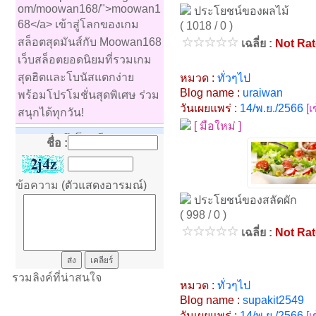
om/moowan168/">moowan1
ประโยชน์ของผลไม้
68</a> เข้าสู่โลกของเกม
( 1018 / 0 )
สล็อตสุดมันส์กับ Moowan168
เฉลี่ย :
Not Ra
เว็บสล็อตยอดนิยมที่รวมเกม
สุดฮิตและโบนัสแตกง่าย
หมวด :
ทั่วๆไป
Blog name :
uraiwan
พร้อมโปรโมชั่นสุดพิเศษ ร่วม
วันเผยแพร่ :
14/พ.ย./2566
[
สนุกได้ทุกวัน!
[ มือใหม่ ]
Nata
: คิดถึงโรงเรียนเสมอมา
ชื่อ :
ครับ
ศิรินทร์ทิพย์ พิพิธศาลา
:
ข้อความ
(ตัวแสดงอารมณ์)
ประโยชน์ของสลัดผัก
ศิรินทร์ทิพย์ พิพิธศาลา
: a3rt
( 998 / 0 )
เฉลี่ย :
Not Ra
ศิรินทร์ทิพย์ พิพิธศาลา
: 4ojd
ประวิทย์
: ผมบรรจุครั้งแรกที่
รวมลิงค์ที่น่าสนใจ
ศรีแก้ว ปี2535 คิดถึงจังครับ
หมวด :
ทั่วๆไป
Blog name :
supakit2549
อรรถณกรณ์ ศรีสังหะ
: คิดถึง
วันเผยแพร่ :
14/พ.ย./2566
[