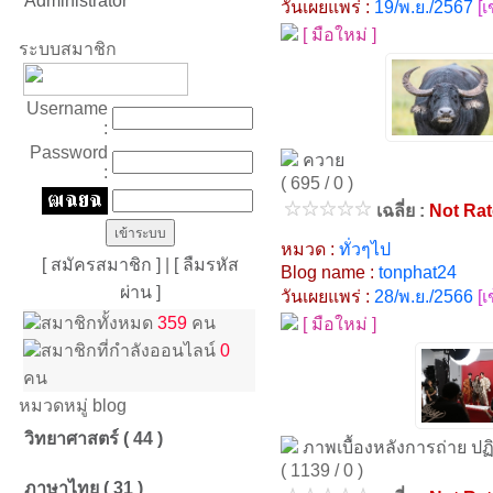
Administrator
วันเผยแพร่ :
19/พ.ย./2567
[
[ มือใหม่ ]
ระบบสมาชิก
Username
:
Password
ควาย
:
( 695 / 0 )
เฉลี่ย :
Not Ra
หมวด :
ทั่วๆไป
[ สมัครสมาชิก ]
|
[ ลืมรหัส
Blog name :
tonphat24
ผ่าน ]
วันเผยแพร่ :
28/พ.ย./2566
[
สมาชิกทั้งหมด
359
คน
[ มือใหม่ ]
สมาชิกที่กำลังออนไลน์
0
คน
หมวดหมู่ blog
วิทยาศาสตร์ ( 44 )
ภาพเบื้องหลังการถ่าย ปฏ
( 1139 / 0 )
ภาษาไทย ( 31 )