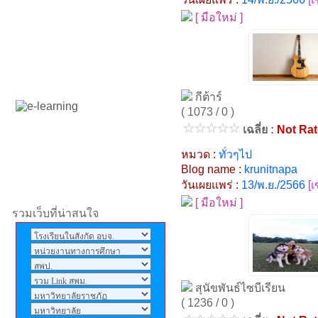
มากๆครับ14ปีแล้วไม่เคย
[ มือใหม่ ]
เข้าไปเลยคิดถึงตอนปลูก
ข้าวโพด ปลูกต้นสัก ปลูก
ลำดวน ขนุน ไม่มีห้องเรียนลม
หนาวมาสั้นจึกๆๆรักศรีแก้ว
พิทยาครับ
กีต้าร์
( 1073 / 0 )
ศิริกุล
: *--*
เฉลี่ย :
Not Ra
ประวิทย์
: ผมอยากได้เบอร์โทร
หมวด :
ทั่วๆไป
นายวันชัย จาก อ.ประวิทย์
Blog name :
krunitnapa
เคยสอนที่ รร.ศรีแก้วพิทยา
วันเผยแพร่ :
13/พ.ย./2566
[
[ มือใหม่ ]
จารุเดช
: อยากให้โรงเรียน
รวมเว็บที่น่าสนใจ
เปิดเทอมเร็วนะคราฟ
admin
: ถ้าเข้ามาชมเว็บไซต์
แล้วอย่าลืมลงนามสมุดเยี่ยม
สุนัขพันธ์ไซบีเรียน
ให้ด้วยนะครับ
( 1236 / 0 )
admin
: ศิษย์เก่าโรงเรียนศรี