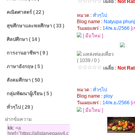
เฉลี่ย :
Not Ra
คณิตศาสตร์ ( 22 )
หมวด :
ทั่วๆไป
Blog name :
Natyupa phun
สุขศึกษาและพลศึกษา ( 33 )
วันเผยแพร่ :
14/พ.ย./2566
[
[ มือใหม่ ]
ศิลปศึกษา ( 14 )
การงานอาชีพฯ ( 9 )
แหล่งท่องเที่ยว
( 1039 / 0 )
ภาษาอังกฤษ ( 5 )
เฉลี่ย :
Not Ra
สังคมศึกษา ( 50 )
หมวด :
ทั่วๆไป
กลุ่มพัฒนาผู้เรียน ( 5 )
Blog name :
ploy
วันเผยแพร่ :
14/พ.ย./2566
[
ทั่วๆไป ( 29 )
[ มือใหม่ ]
ฝากข้อความ
kk
: <a
href="https://allstarvegasv4.c