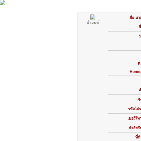
ชื่อ-นา
น้ำมนต์
ช
ว
E
Homep
อ
จ
รหัสไปร
เบอร์โทร
กำลังศึ
ที่