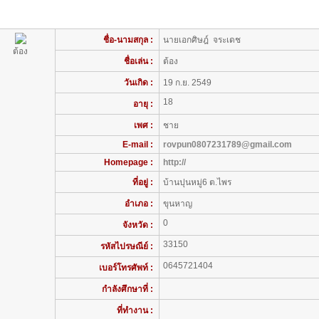
ชื่อ-นามสกุล :
นายเอกศิษฎ์ จระเดช
ต้อง
ชื่อเล่น :
ต้อง
วันเกิด :
19 ก.ย. 2549
18
อายุ :
เพศ :
ชาย
E-mail :
rovpun0807231789@gmail.com
Homepage :
http://
ที่อยู่ :
บ้านปุนหมู่6 ต.ไพร
อำเภอ :
ขุนหาญ
0
จังหวัด :
33150
รหัสไปรษณีย์ :
0645721404
เบอร์โทรศัพท์ :
กำลังศึกษาที่ :
ที่ทำงาน :