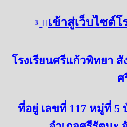
เข้าสู่เว็บไซต์
3
| | | | | | | | |
โรงเรียนศรีแก้วพิทยา สั
ศ
ที่อยู่ เลขที่ 117 หมู่ที
อำเภอศรีรัตนะ จ