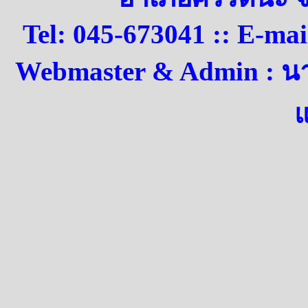
Tel: 045-673041 :: E-ma
Webmaster & Admin : น
แ