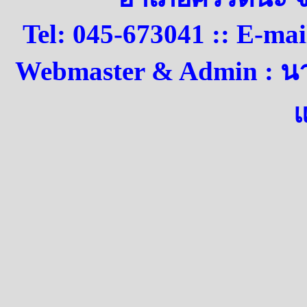
Tel: 045-673041 :: E-ma
Webmaster & Admin : น
แ